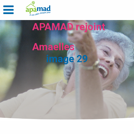
APAMAD rejoint
Amaelles
image 29