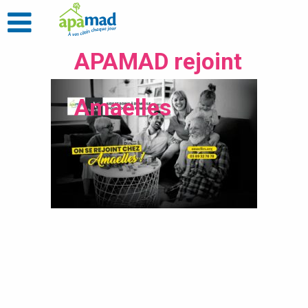
APAMAD rejoint
Amaelles