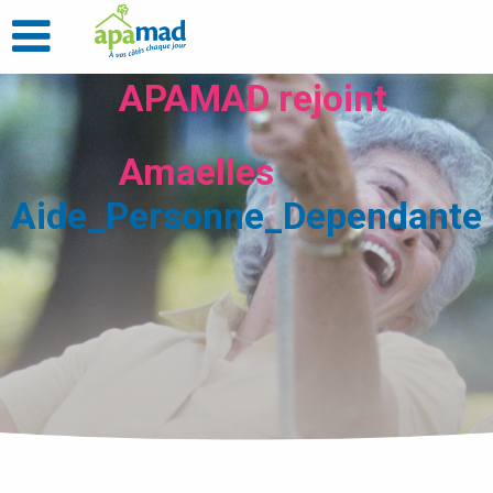
APAMAD rejoint
Amaelles
Aide_Personne_Dependante