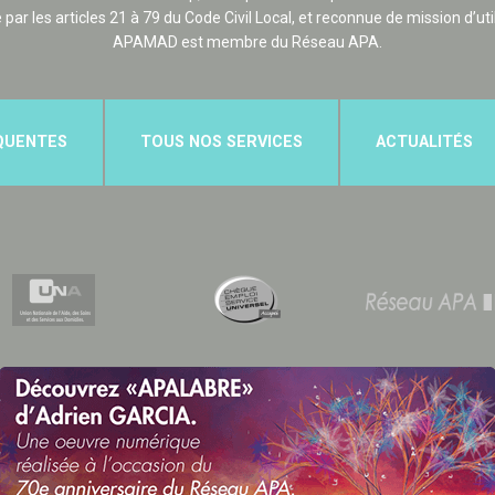
e par les articles 21 à 79 du Code Civil Local, et reconnue de mission d’uti
APAMAD est membre du Réseau APA.
QUENTES
TOUS NOS SERVICES
ACTUALITÉS