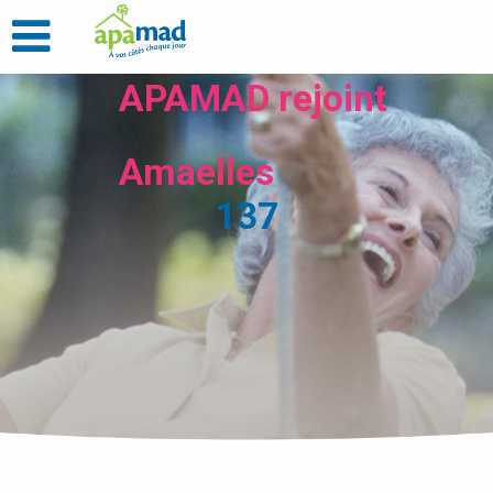
APAMAD rejoint
Amaelles
137