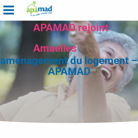
APAMAD rejoint
Amaelles
amenagement du logement –
APAMAD