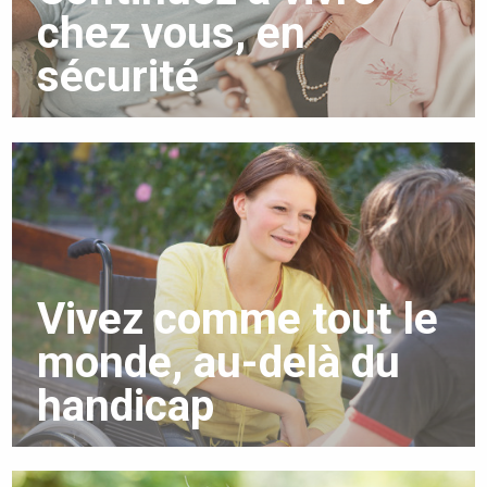
chez vous, en
sécurité
Vivez comme tout le
monde, au-delà du
handicap