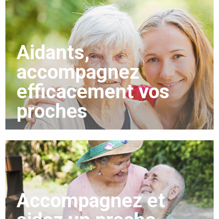
Aidants,
accompagnez
efficacement vos
proches
Accompagnez et