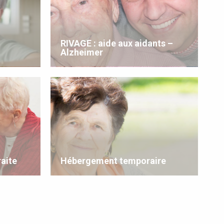
RIVAGE : aide aux aidants –
Alzheimer
aite
Hébergement temporaire