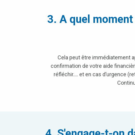
3. A quel moment l
Cela peut être immédiatement apr
confirmation de votre aide financiè
réfléchir…. et en cas d’urgence (ret
Continu
4. S'engage-t-on da