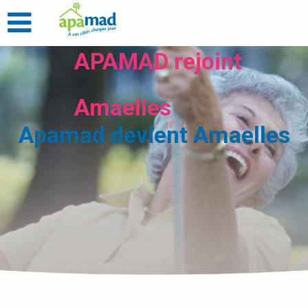
APAMAD rejoint
Amaelles
Apamad devient Amaelles