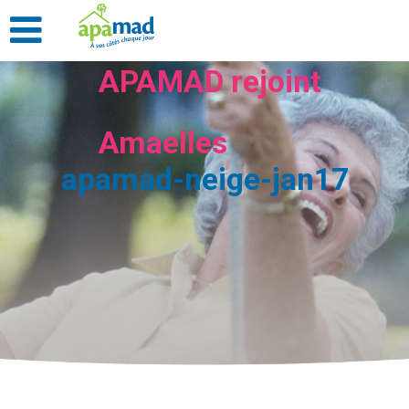
APAMAD rejoint
Amaelles
apamad-neige-jan17