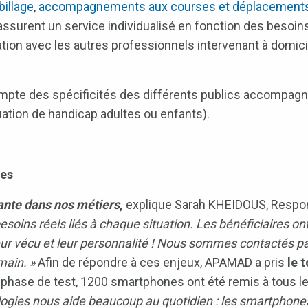
abillage
,
accompagnements aux courses et déplacement
assurent un service individualisé en fonction des besoin
ination avec les autres professionnels intervenant à domici
compte des spécificités des différents publics accompag
uation de handicap adultes ou enfants).
ies
ante dans nos métiers
,
explique Sarah KHEIDOUS, Respo
oins réels liés à chaque situation. Les bénéficiaires ont
 leur vécu et leur personnalité ! Nous sommes contactés 
emain. »
Afin de répondre à ces enjeux, APAMAD a pris
le 
 phase de test, 1200 smartphones ont été remis à tous les
ogies nous aide beaucoup au quotidien : les smartphones,