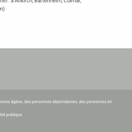
 : à Altkirch, Bartenheim, Colmar,
im)
ersonnes âgées, des personnes dépendantes, des personnes en
lité publique.