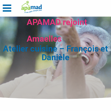
APAMAD rejoint
Amaelles
Atelier cuisine – François et
Danièle