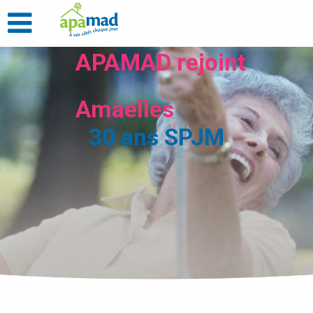
APAMAD rejoint
Amaelles
30 ans SPJM