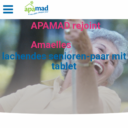
APAMAD rejoint
Amaelles
lachendes senioren-paar mit
tablet