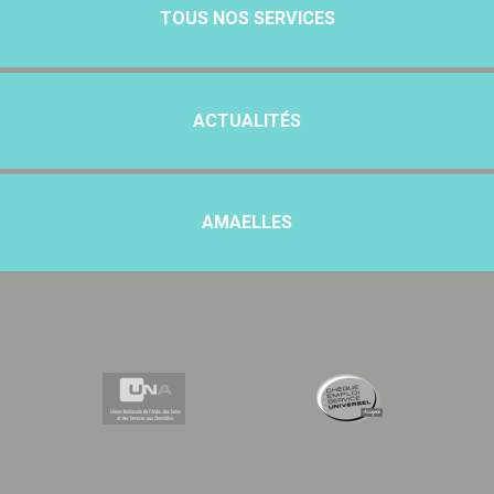
TOUS NOS SERVICES
ACTUALITÉS
AMAELLES