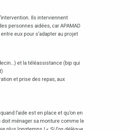
intervention. Ils interviennent
té des personnes aidées, car APAMAD
 entre eux pour s’adapter au projet
cin…) et la téléassistance (bip qui
t)
paration et prise des repas, aux
uand l’aide est en place et qu’on en
oin doit ménager sa monture comme le
omie plus longtemps ! «
Si l’on délègue