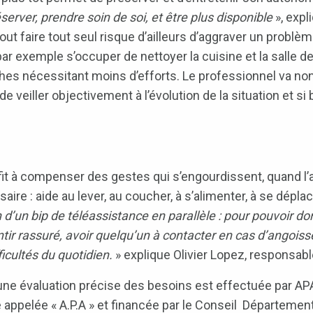
server, prendre soin de soi, et être plus disponible
», exp
out faire tout seul risque d’ailleurs d’aggraver un probl
par exemple s’occuper de nettoyer la cuisine et la salle 
ches nécessitant moins d’efforts. Le professionnel va non
 veiller objectivement à l’évolution de la situation et si b
suffit à compenser des gestes qui s’engourdissent, quand 
ssaire : aide au lever, au coucher, à s’alimenter, à se dé
’un bip de téléassistance en parallèle : pour pouvoir don
r rassuré, avoir quelqu’un à contacter en cas d’angoisse.
icultés du quotidien.
» explique Olivier Lopez, responsabl
, une évaluation précise des besoins est effectuée par 
re appelée « A.P.A » et financée par le Conseil Départem