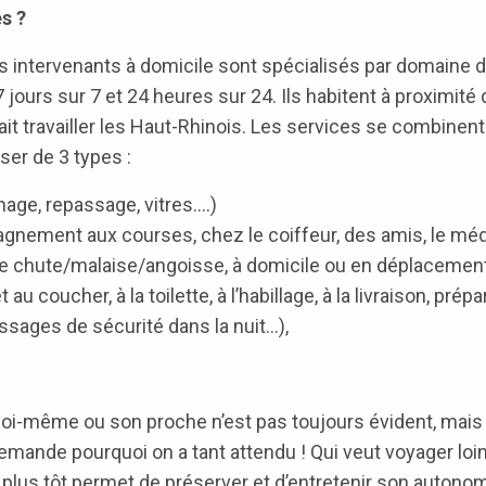
es ?
s intervenants à domicile sont spécialisés par domaine d’
 jours sur 7 et 24 heures sur 24. Ils habitent à proximi
fait travailler les Haut-Rhinois. Les services se combinent
ser de 3 types :
énage, repassage, vitres….)
nement aux courses, chez le coiffeur, des amis, le méde
de chute/malaise/angoisse, à domicile ou en déplacemen
t au coucher, à la toilette, à l’habillage, à la livraison, pré
ssages de sécurité dans la nuit…),
i-même ou son proche n’est pas toujours évident, mais q
emande pourquoi on a tant attendu ! Qui veut voyager l
der plus tôt permet de préserver et d’entretenir son auton