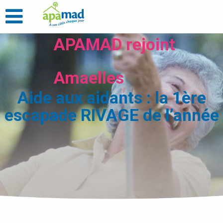
APAMAD rejoint
Amaelles
Aide aux aidants : la 1ère
escapade RIVAGE de l’année