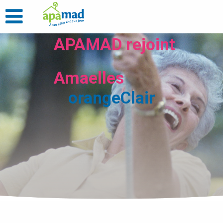
APAMAD rejoint
Amaelles
orangeClair