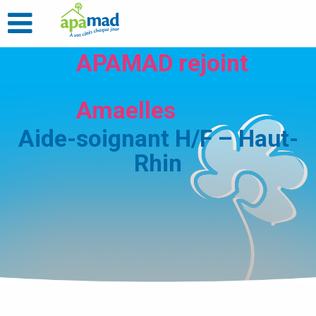
APAMAD rejoint
Amaelles
Aide-soignant H/F – Haut-
Rhin