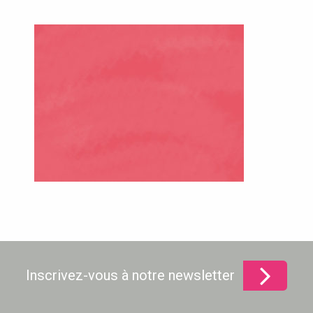
Inscrivez-vous à notre newsletter