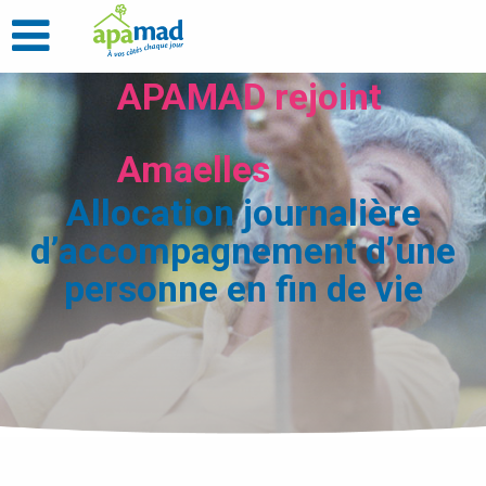
APAMAD rejoint
Amaelles
Allocation journalière
d’accompagnement d’une
personne en fin de vie