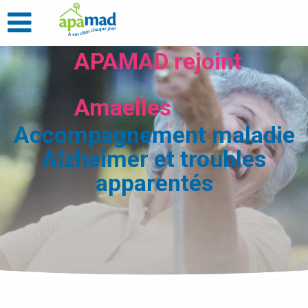
APAMAD rejoint
Amaelles
Accompagnement maladie
Alzheimer et troubles
apparentés