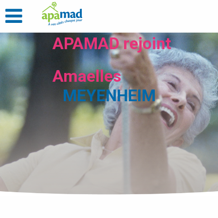
APAMAD rejoint
Amaelles
MEYENHEIM