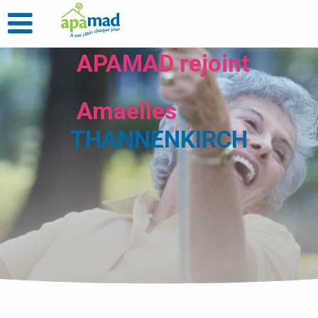
APAMAD rejoint
Amaelles
THANNENKIRCH