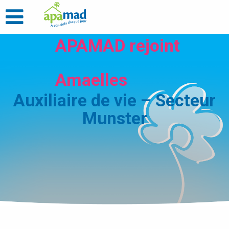
APAMAD rejoint
Amaelles
Auxiliaire de vie – Secteur
Munster