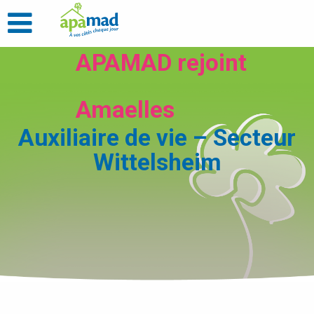
APAMAD rejoint
Amaelles
Auxiliaire de vie – Secteur
Wittelsheim