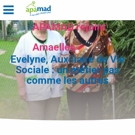
APAMAD rejoint
Amaelles
Evelyne, Auxiliaire de Vie
Sociale : un métier pas
comme les autres