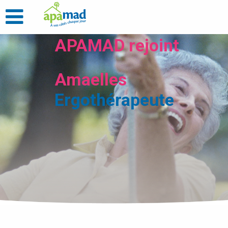
APAMAD rejoint
Amaelles
Ergothérapeute