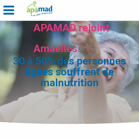
APAMAD rejoint
Amaelles
30 à 50% des personnes
âgées souffrent de
malnutrition