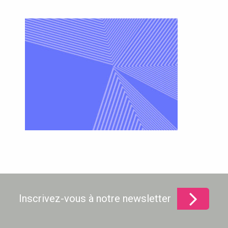
Inscrivez-vous à notre newsletter