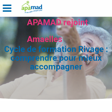
APAMAD rejoint
Amaelles
Cycle de formation Rivage :
comprendre pour mieux
accompagner