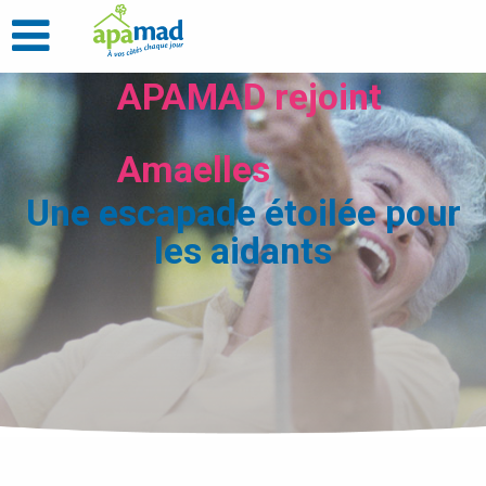
APAMAD rejoint
Amaelles
Une escapade étoilée pour
les aidants