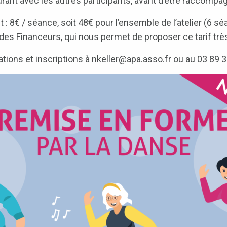
rant avec les autres participants, avant d’être raccompa
 : 8€ / séance, soit 48€ pour l’ensemble de l’atelier (6 sé
es Financeurs, qui nous permet de proposer ce tarif trè
tions et inscriptions à nkeller@apa.asso.fr ou au 03 89 