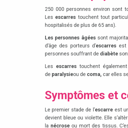
250 000 personnes environ sont 
Les
escarres
touchent tout particu
hospitalisés de plus de 65 ans).
Les personnes âgées
sont majorit
d’âge des porteurs d’
escarres
est
personnes souffrant de
diabète
sont
Les
escarres
touchent également
de
paralysie
ou de
coma,
car elles s
Symptômes et c
Le premier stade de l’
escarre
est u
devient bleue ou violette. Elle s’alt
la
nécrose
ou mort des tissus. C’e