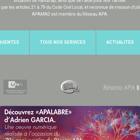
situation de handicap, ainsi que de l’aide pour leur famille.
e par les articles 21 à 79 du Code Civil Local, et reconnue de mission d’uti
APAMAD est membre du Réseau APA.
QUENTES
TOUS NOS SERVICES
ACTUALITÉS