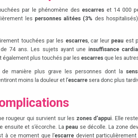
touchées par le phénomène des
escarres
et 14 000 p
lièrement les
personnes alitées (3%
des hospitalisés
airement touchées par les
escarres
, car leur
peau
est 
 de 74 ans. Les sujets ayant une
insuffisance cardi
 également plus touchés par les
escarres
que les autre
 de manière plus grave les personnes dont la
sens
entiront moins la douleur et l’
escarre
sera donc plus tardi
omplications
ne rougeur qui survient sur les
zones d’appui
. Elle res
ère ensuite et s’écorche. La
peau
se décolle. La zone de
st à ce moment que l’
escarre
devient particulièrement