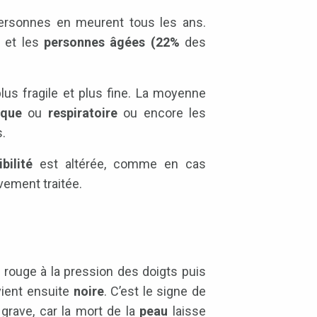
ersonnes en meurent tous les ans.
) et les
personnes âgées (22%
des
plus fragile et plus fine. La moyenne
aque
ou
respiratoire
ou encore les
s.
ibilité
est altérée, comme en cas
vement traitée.
te rouge à la pression des doigts puis
vient ensuite
noire
. C’est le signe de
 grave, car la mort de la
peau
laisse