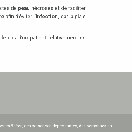
estes de
peau
nécrosés et de faciliter
re
afin d’éviter l’
infection,
car la plaie
e cas d’un patient relativement en
ersonnes âgées, des personnes dépendantes, des personnes en