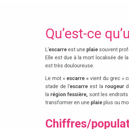
Qu’est-ce qu’
L’
escarre
est une
plaie
souvent prof
Elle est due à la mort localisée de l
est très douloureuse.
Le mot «
escarre »
vient du grec « 
stade de l’
escarre
est la
rougeur
d
la
région fessière,
sont les endroits 
transformer en une
plaie
plus ou mo
Chiffres/populat