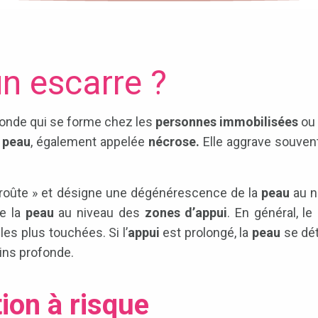
un escarre ?
onde qui se forme chez les
personnes immobilisées
ou
a
peau
, également appelée
nécrose.
Elle aggrave souvent
croûte » et désigne une dégénérescence de la
peau
au n
e la
peau
au niveau des
zones d’appui
. En général, le
les plus touchées. Si l’
appui
est prolongé, la
peau
se dét
ins profonde.
ion à risque