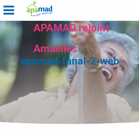
APAMAD rejoint
Amaelles
apamad-fanal-2-web