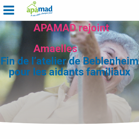
APAMAD rejoint
Amaelles
Fin de l’atelier de Beblenheim
pour les aidants familiaux