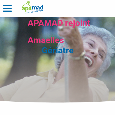
APAMAD rejoint
Amaelles
Gériatre