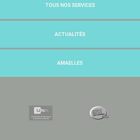
TOUS NOS SERVICES
ACTUALITÉS
AMAELLES