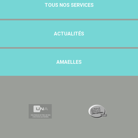
TOUS NOS SERVICES
ACTUALITÉS
AMAELLES