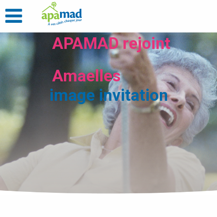
APAMAD rejoint
Amaelles
image invitation