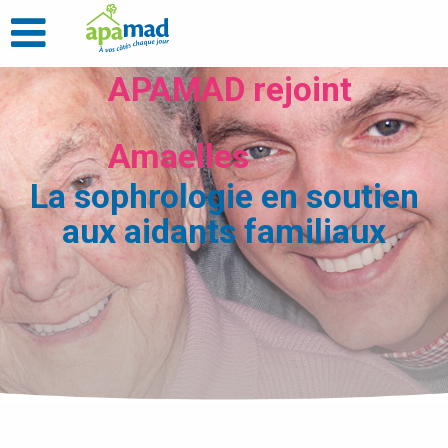
APAMAD rejoint
Amaelles
La sophrologie en soutien
aux aidants familiaux