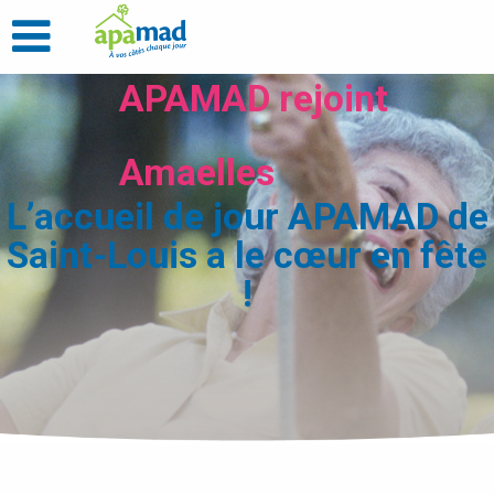
APAMAD rejoint
Amaelles
L’accueil de jour APAMAD de
Saint-Louis a le cœur en fête
!