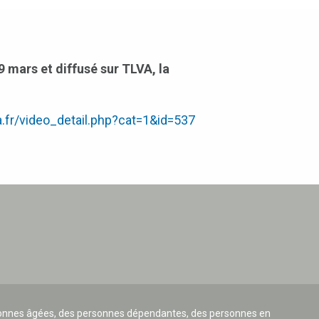
 mars et diffusé sur TLVA, la
a.fr/video_detail.php?cat=1&id=537
ersonnes âgées, des personnes dépendantes, des personnes en