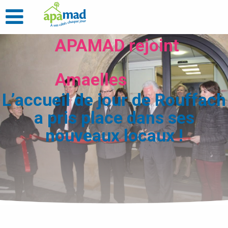
APAMAD rejoint
Amaelles
L’accueil de jour de Rouffach
a pris place dans ses
nouveaux locaux !