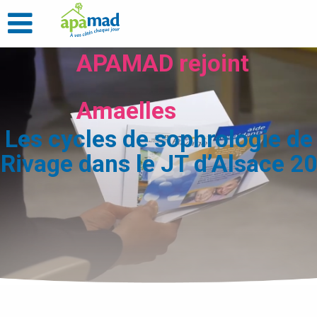
APAMAD rejoint
Amaelles
Les cycles de sophrologie de
Rivage dans le JT d’Alsace 20