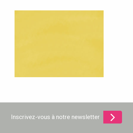
Inscrivez-vous à notre newsletter