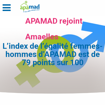
APAMAD rejoint
Amaelles
L’index de l’égalité femmes-
hommes d’APAMAD est de
79 points sur 100