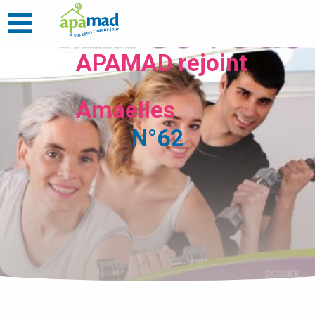
APAMAD rejoint
Amaelles
N°62