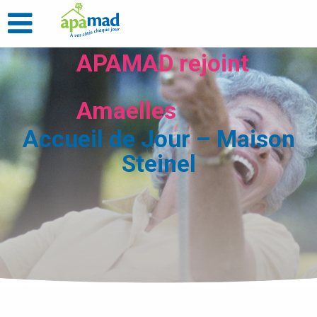
APAMAD rejoint
Amaelles
Accueil de Jour – Maison
Steinel